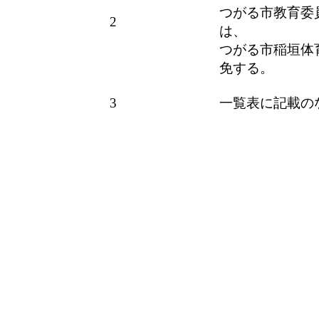
つがる市教育委
2
は、
つがる市稲垣体
免する。
3
一覧表に記載の